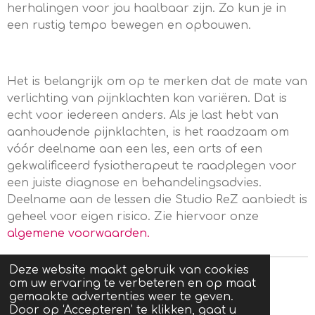
herhalingen voor jou haalbaar zijn. Zo kun je in
een rustig tempo bewegen en opbouwen.
Het is belangrijk om op te merken dat de mate van
verlichting van pijnklachten kan variëren. Dat is
echt voor iedereen anders. Als je last hebt van
aanhoudende pijnklachten, is het raadzaam om
vóór deelname aan een les, een arts of een
gekwalificeerd fysiotherapeut te raadplegen voor
een juiste diagnose en behandelingsadvies.
Deelname aan de lessen die Studio ReZ aanbiedt is
geheel voor eigen risico. Zie hiervoor onze
algemene
voorwaarden
.
Deze website maakt gebruik van cookies
Privacyverklaring
Sitemap
om uw ervaring te verbeteren en op maat
gemaakte advertenties weer te geven.
Door op ‘Accepteren’ te klikken, gaat u